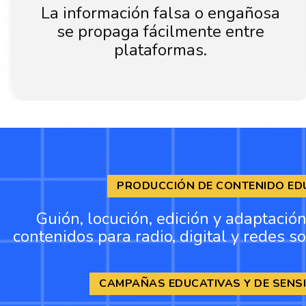
La información falsa o engañosa
se propaga fácilmente entre
plataformas.
PRODUCCIÓN DE CONTENIDO ED
Guión, locución, edición y adaptació
contenidos para radio, digital y redes so
CAMPAÑAS EDUCATIVAS Y DE SENSI