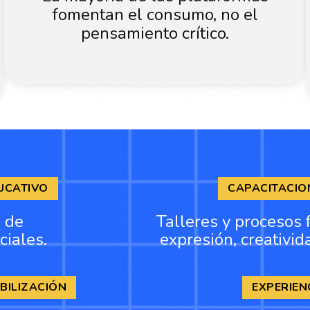
fomentan el consumo, no el
pensamiento crítico.
UCATIVO
CAPACITACIO
n de
Talleres y procesos 
ciales.
expresión, creativida
BILIZACIÓN
EXPERIEN